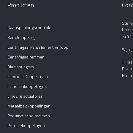
Producten
Con
Stemi
Baanspanningscontrole
Hanz
7241
Bandkoppeling
Centrifugaal kantelement vrijloop
Wij z
Centrifugaalremmen
T. +3
Diamantlagers
F. +3
E-mai
Flexibele Koppelingen
Lamellenkoppelingen
Lineaire actuatoren
Metaalbalgkoppelingen
Pneumatische remmen
Precisiekoppelingen