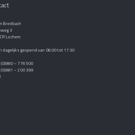
tact
n Breitbach
eweg 3
 CR Lochem
ijn dagelijks geopend van 08:00 tot 17:30
1 (0)880 – 776 500
1 (0)881 – 200 399
l