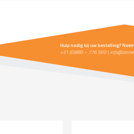
Hulp nodig bij uw bestelling? Nee
+31 (0)880 – 776 500
|
info@stemin