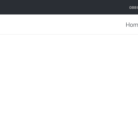
088
Hom