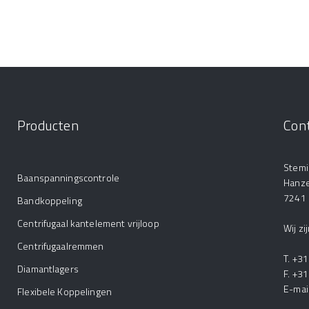
Producten
Con
Stemi
Baanspanningscontrole
Hanz
7241
Bandkoppeling
Centrifugaal kantelement vrijloop
Wij z
Centrifugaalremmen
T. +3
Diamantlagers
F. +3
E-mai
Flexibele Koppelingen