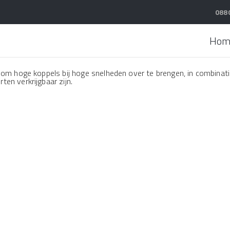
088
Hom
at om hoge koppels bij hoge snelheden over te brengen, in combinat
ten verkrijgbaar zijn.