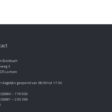
tact
n Breitbach
eweg 3
 CR Lochem
ijn dagelijks geopend van 08:00 tot 17:30
1 (0)880 – 776 500
1 (0)881 – 200 399
l