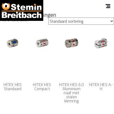
HITEX HES Koppelingen
Alle 5 resultaten
HITEX HES
HITEX HES
HITEX HES 6.0
HITEX HES A-
Standaard
Compact
Aluminium
H
naaf met
stalen
klemring