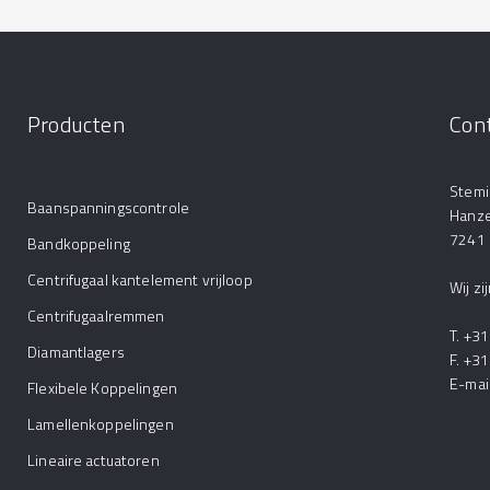
Producten
Con
Stemi
Baanspanningscontrole
Hanz
7241
Bandkoppeling
Centrifugaal kantelement vrijloop
Wij z
Centrifugaalremmen
T. +3
Diamantlagers
F. +3
E-mai
Flexibele Koppelingen
Lamellenkoppelingen
Lineaire actuatoren