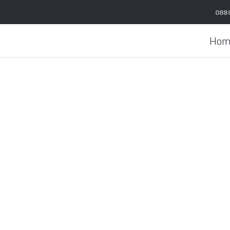
088
Hom