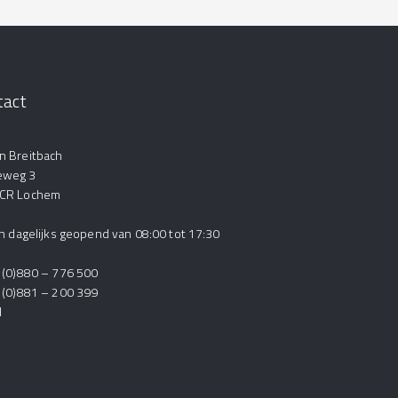
tact
n Breitbach
eweg 3
 CR Lochem
ijn dagelijks geopend van 08:00 tot 17:30
1 (0)880 – 776 500
1 (0)881 – 200 399
l